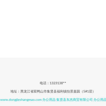
电话：1323138**
地址：黑龙江省双鸭山市集贤县福利镇怡景嘉园（5#1层）
6
www.dongjieshangmao.com
办公用品
集贤县东杰商贸有限公司
办公用