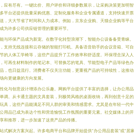
，应有尽有。一键比价、用户评价和详细参数展示，让采购决策更加明智
多平台还提供批量采购优惠、定制化服务和企业专属通道，支持快速开票
送，大大节省了时间和人力成本。例如，京东企业购、天猫企业购等平台
成为许多公司供应链管理的重要环节。
能与环保产品成为新宠。在数字化转型浪潮下，智能办公设备备受青睐。
，支持无线连接和云存储的智能打印机、具备语音助手的会议音箱、可自
节的人体工学椅等，这些产品提升了工作效率和舒适度。环保理念深入人
，可再生材料制作的笔记本、可替换芯的笔具、节能型电子产品等绿色办
品，也日益流行。消费者不仅关注功能，更重视产品的可持续性，这推动
场向更健康的方向发展。
性化与创意设计增添办公乐趣。网购平台提供了丰富的选择，让办公用品
单调。从卡通主题的文具套装，到极简风格的桌面收纳，再到创意十足的
玩具，这些产品能满足不同人群的审美和情感需求。尤其是在年轻一代中
公用品已成为表达个性和营造愉悦工作氛围的重要元素。社交媒体上的开
享和推荐，进一步加速了这类产品的传播。
站式解决方案兴起。许多电商平台和品牌开始提供“办公用品套装”或“居