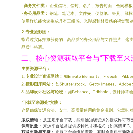
-
商务文件类：
企业信纸、信封、名片、报告封面、合同模板
-
办公用品类：
钢笔、笔记本、文件夹、便签纸、杯具、鼠标
使用样机能快速生成具有三维感、光影感和材质感的视觉预
2. 专业摄影图：
指通过实际拍摄获得的、高品质的办公用品与文件照片。这
品质与格调。
二、核心资源获取平台与“下载至来
主要资源平台：
1.
专业设计资源网站：
如Envato Elements、Free
2.
摄影图库网站：
如Shutterstock、Getty Imag
3.
品牌设计社区与论坛：
如Behance、Dribbble，设
“下载至来源处”实践：
这是确保资源合法、安全、高质量使用的黄金准则。它意味
版权清晰：
从正规平台下载，能明确知晓资源的授权许可范
保障质量：
来源平台通常提供多种尺寸和格式（如高清JPG
获取更新与支持：
正规平台会维护资源，有时会提供更新版