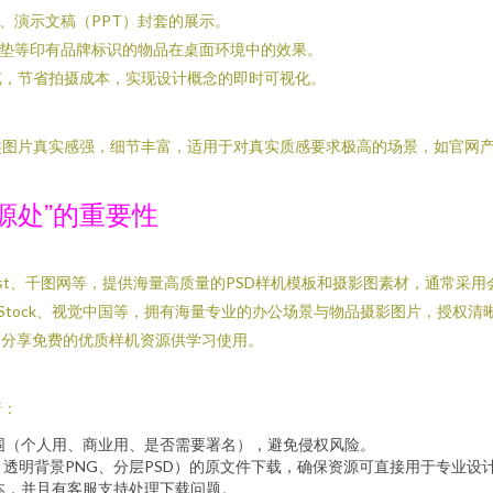
、演示文稿（PPT）封套的展示。
垫等印有品牌标识的物品在桌面环境中的效果。
览，节省拍摄成本，实现设计概念的即时可视化。
类图片真实感强，细节丰富，适用于对真实质感要求极高的场景，如官网
源处”的重要性
pik、Pikbest、千图网等，提供海量高质量的PSD样机模板和摄影图素材，通
es、Adobe Stock、视觉中国等，拥有海量专业的办公场景与物品摄影图片，授
计师常会分享免费的优质样机资源供学习使用。
着：
围（个人用、商业用、是否需要署名），避免侵权风险。
、透明背景PNG、分层PSD）的原文件下载，确保资源可直接用于专业设
本，并且有客服支持处理下载问题。