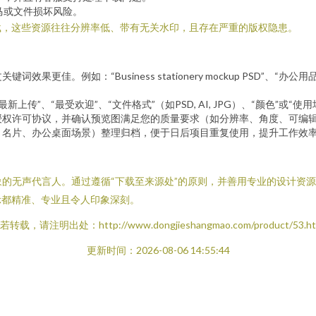
马或文件损坏风险。
载，这些资源往往分辨率低、带有无关水印，且存在严重的版权隐患。
。例如：“Business stationery mockup PSD”、“办公用品样机”、
新上传”、“最受欢迎”、“文件格式”（如PSD, AI, JPG）、“颜色”或
授权许可协议，并确认预览图满足您的质量要求（如分辨率、角度、可编
、名片、办公桌面场景）整理归档，便于日后项目重复使用，提升工作效
象的无声代言人。通过遵循“下载至来源处”的原则，并善用专业的设计资
示都精准、专业且令人印象深刻。
若转载，请注明出处：http://www.dongjieshangmao.com/product/53.ht
更新时间：2026-08-06 14:55:44