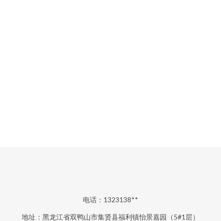
电话：1323138**
地址：黑龙江省双鸭山市集贤县福利镇怡景嘉园（5#1层）